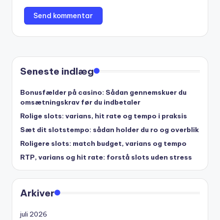
Seneste indlæg
Bonusfælder på casino: Sådan gennemskuer du
omsætningskrav før du indbetaler
Rolige slots: varians, hit rate og tempo i praksis
Sæt dit slotstempo: sådan holder du ro og overblik
Roligere slots: match budget, varians og tempo
RTP, varians og hit rate: forstå slots uden stress
Arkiver
juli 2026