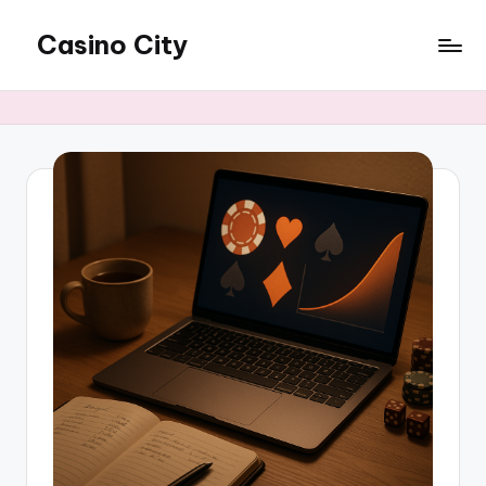
Casino City
Skip
to
content