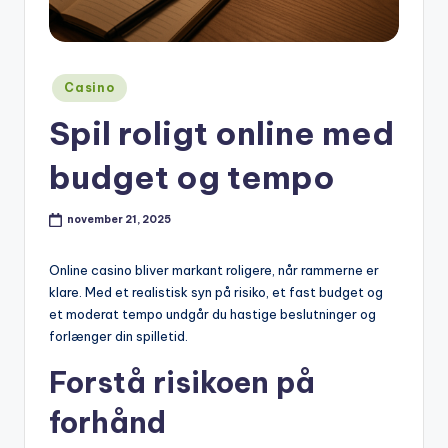
Posted
Casino
in
Spil roligt online med
budget og tempo
november 21, 2025
Online casino bliver markant roligere, når rammerne er
klare. Med et realistisk syn på risiko, et fast budget og
et moderat tempo undgår du hastige beslutninger og
forlænger din spilletid.
Forstå risikoen på
forhånd