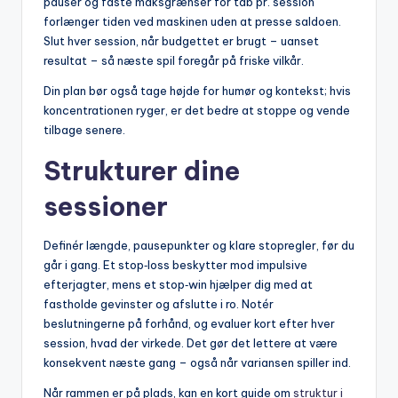
pauser og faste maksgrænser for tab pr. session
forlænger tiden ved maskinen uden at presse saldoen.
Slut hver session, når budgettet er brugt – uanset
resultat – så næste spil foregår på friske vilkår.
Din plan bør også tage højde for humør og kontekst; hvis
koncentrationen ryger, er det bedre at stoppe og vende
tilbage senere.
Strukturer dine
sessioner
Definér længde, pausepunkter og klare stopregler, før du
går i gang. Et stop‑loss beskytter mod impulsive
efterjagter, mens et stop‑win hjælper dig med at
fastholde gevinster og afslutte i ro. Notér
beslutningerne på forhånd, og evaluer kort efter hver
session, hvad der virkede. Det gør det lettere at være
konsekvent næste gang – også når variansen spiller ind.
Når rammen er på plads, kan en kort guide om
struktur i