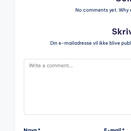
No comments yet. Why do
Skri
Din e-mailadresse vil ikke blive publ
Navn
*
E-mail
*