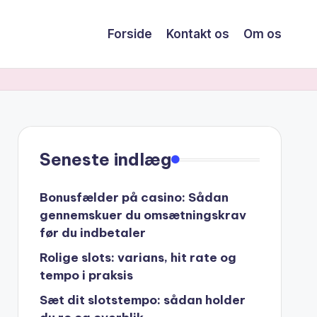
Forside
Kontakt os
Om os
Seneste indlæg
Bonusfælder på casino: Sådan
gennemskuer du omsætningskrav
før du indbetaler
Rolige slots: varians, hit rate og
tempo i praksis
Sæt dit slotstempo: sådan holder