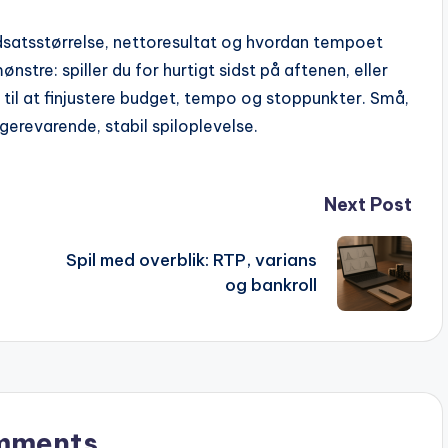
, indsatsstørrelse, nettoresultat og hvordan tempoet
stre: spiller du for hurtigt sidst på aftenen, eller
 til at finjustere budget, tempo og stoppunkter. Små,
gerevarende, stabil spiloplevelse.
Next Post
Spil med overblik: RTP, varians
og bankroll
mments