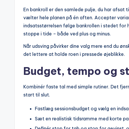
En bankroll er den samlede pulje, du har afsat ti
vælter hele planen på én aften. Accepter vari
indsatsstørrelsen følge bankrollen i stedet for 
stoppe i tide – både ved plus og minus.
Når udsving påvirker dine valg mere end du øns
det lettere at holde roen i pressede øjeblikke.
Budget, tempo og st
Kombinér faste tal med simple rutiner. Det fjer
start til slut.
Fastlæg sessionsbudget og vælg en indsat
Sæt en realistisk tidsramme med korte pau
Definér stop for tab og stop for gevinst, 