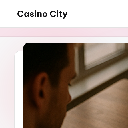
Casino City
Skip
to
content