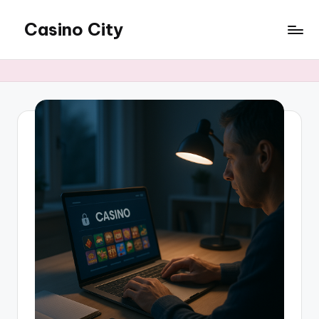
Casino City
Skip
to
content