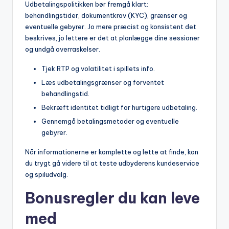
Udbetalingspolitikken bør fremgå klart:
behandlingstider, dokumentkrav (KYC), grænser og
eventuelle gebyrer. Jo mere præcist og konsistent det
beskrives, jo lettere er det at planlægge dine sessioner
og undgå overraskelser.
Tjek RTP og volatilitet i spillets info.
Læs udbetalingsgrænser og forventet
behandlingstid.
Bekræft identitet tidligt for hurtigere udbetaling.
Gennemgå betalingsmetoder og eventuelle
gebyrer.
Når informationerne er komplette og lette at finde, kan
du trygt gå videre til at teste udbyderens kundeservice
og spiludvalg.
Bonusregler du kan leve
med