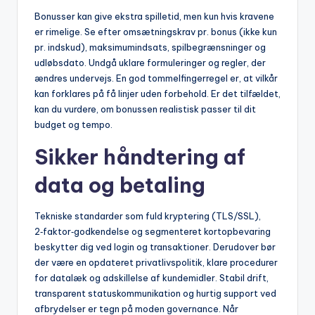
Bonusser kan give ekstra spilletid, men kun hvis kravene
er rimelige. Se efter omsætningskrav pr. bonus (ikke kun
pr. indskud), maksimumindsats, spilbegrænsninger og
udløbsdato. Undgå uklare formuleringer og regler, der
ændres undervejs. En god tommelfingerregel er, at vilkår
kan forklares på få linjer uden forbehold. Er det tilfældet,
kan du vurdere, om bonussen realistisk passer til dit
budget og tempo.
Sikker håndtering af
data og betaling
Tekniske standarder som fuld kryptering (TLS/SSL),
2‑faktor‑godkendelse og segmenteret kortopbevaring
beskytter dig ved login og transaktioner. Derudover bør
der være en opdateret privatlivspolitik, klare procedurer
for datalæk og adskillelse af kundemidler. Stabil drift,
transparent statuskommunikation og hurtig support ved
afbrydelser er tegn på moden governance. Når