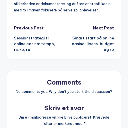
sikkerheden er dokumenteret og driften er stabil, kan du
med ro i maven fokusere på selve spiloplevelsen.
Post
Previous Post
Next Post
Sessionstrategi til
Smart start på online
navigation
online casino: tempo,
casino: licens, budget
risiko, ro
og ro
Comments
No comments yet. Why don’t you start the discussion?
Skriv et svar
Din e-mailadresse vil ikke blive publiceret.
Krævede
felter er markeret med
*